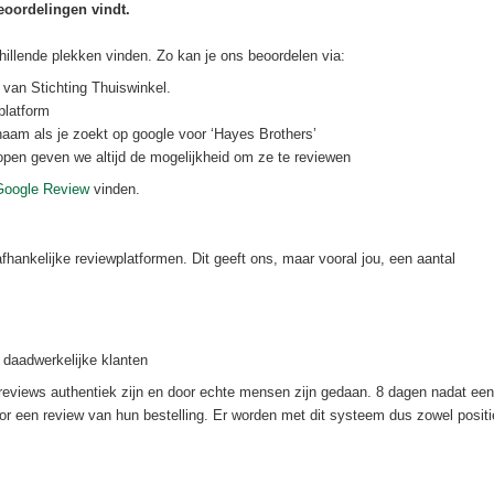
eoordelingen vindt.
illende plekken vinden. Zo kan je ons beoordelen via:
 van Stichting Thuiswinkel.
platform
aam als je zoekt op google voor ‘Hayes Brothers’
open geven we altijd de mogelijkheid om ze te reviewen
Google Review
vinden.
hankelijke reviewplatformen. Dit geeft ons, maar vooral jou, een aantal
 daadwerkelijke klanten
de reviews authentiek zijn en door echte mensen zijn gedaan. 8 dagen nadat een
voor een review van hun bestelling. Er worden met dit systeem dus zowel posit