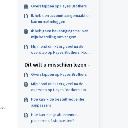
Overstappen op Hayes Brothers
Ik heb een account aangemaakt en
kan nu niet inloggen
Ik heb geen bevestigingsmail van
mijn bestelling ontvangen!
Mijn hond drinkt erg veel na de
overstap op Hayes Brothers. Hoe
komt dit?
Dit wilt u misschien lezen -
Overstappen op Hayes Brothers
Mijn hond drinkt erg veel na de
overstap op Hayes Brothers. Hoe
komt dit?
Hoe kan ik de bestelfrequentie
aanpassen?
ieve
Hoe kan ik mijn abonnement
pauzeren of stopzetten?