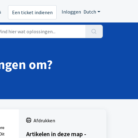
s
Inloggen
Dutch
Een ticket indienen
ingen om?
Afdrukken
ere
Artikelen in deze map -
Dit