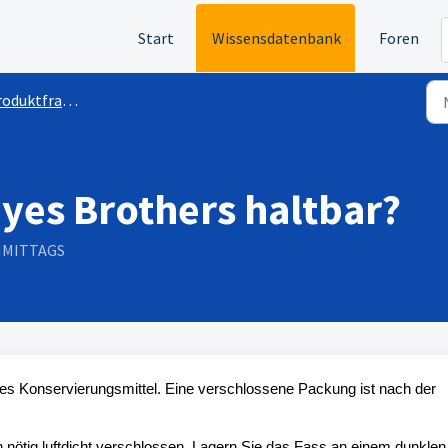
Start
Wissensdatenbank
Foren
oduktfragen
ayes Brothers haltbar?
CHMITTAGS
ches Konservierungsmittel. Eine verschlossene Packung ist nach der
nötig luftdicht verschlossen. Lagern Sie das Fass an einem dunklen